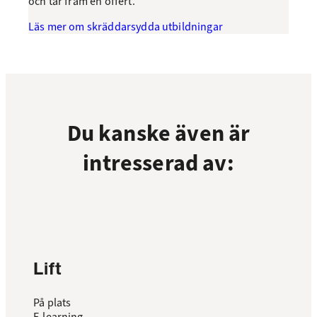
och tar fram en offert.
Läs mer om skräddarsydda utbildningar
Du kanske även är
intresserad av:
Lift
På plats