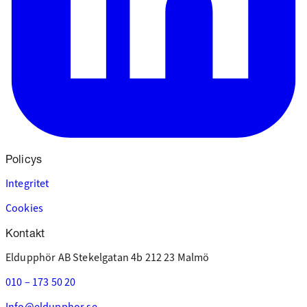
Policys
Integritet
Cookies
Kontakt
Eldupphör AB
Stekelgatan 4b
212 23 Malmö
010 – 173 50 20
Info@eldupphor.se