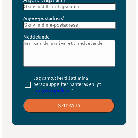
Ange företagsnamn*
Ange e-postadress*
Meddelande
Jag samtycker till att mina
personuppgifter hanteras enligt
integritetspolicyn
.*