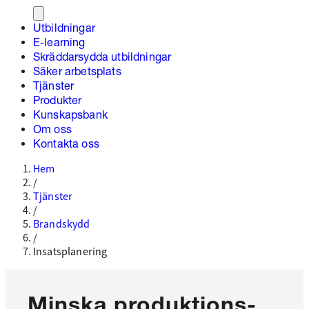
Utbildningar
E-learning
Skräddarsydda utbildningar
Säker arbetsplats
Tjänster
Produkter
Kunskapsbank
Om oss
Kontakta oss
Hem
/
Tjänster
/
Brandskydd
/
Insatsplanering
Minska produktions-