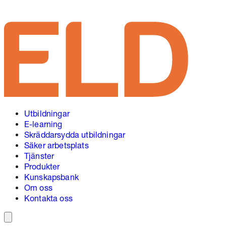
Hoppa
till
innehåll
Utbildningar
E-learning
Skräddarsydda utbildningar
Säker arbetsplats
Tjänster
Produkter
Kunskapsbank
Om oss
Kontakta oss