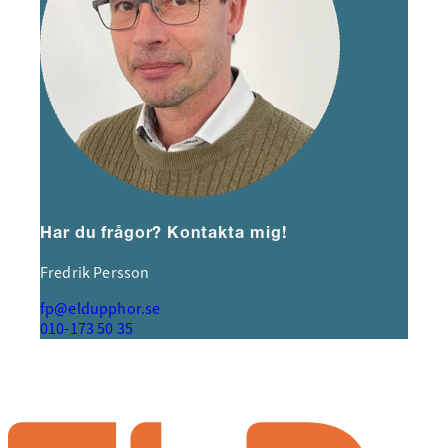
Har du frågor? Kontakta mig!
Fredrik Persson
fp@eldupphor.se
010-173 50 35