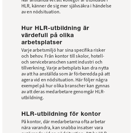
När anställda vet att kollegor är utbildade i
HLR, känner de sig mer självsäkra i händelse
av en nödsituation.
Hur HLR-utbildning är
värdefull på olika
arbetsplatser
Varje arbetsmiljö har sina specifika risker
och behov. Från kontor till skolor, hotell-
och servicebranschen samt industri och
tillverkning. Varje arbetsplats kan dra nytta
av att ha anställda som är förberedda på att
agera vid en nödsituation. Här följer några
exempel på hur olika branscher kan gynnas
av att deras medarbetare genomgår HLR-
utbildning.
HLR-utbildning för kontor
På kontor, där medarbetarna ofta arbetar
nära varandra, kan snabba insatser vara