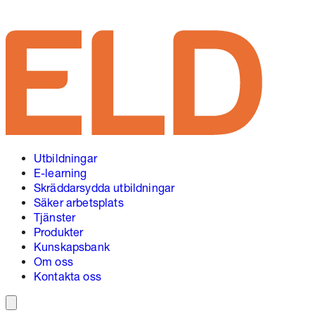
Hoppa
till
innehåll
Utbildningar
E-learning
Skräddarsydda utbildningar
Säker arbetsplats
Tjänster
Produkter
Kunskapsbank
Om oss
Kontakta oss